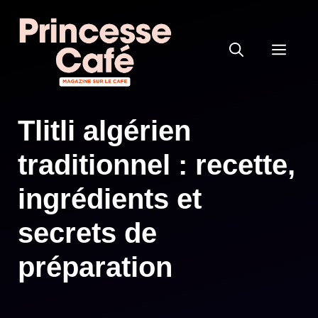
Aller
au
MEN
contenu
Tlitli algérien
traditionnel : recette,
ingrédients et
secrets de
préparation