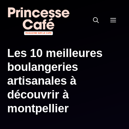
Aller
au
MEN
contenu
Les 10 meilleures
boulangeries
artisanales à
découvrir à
montpellier