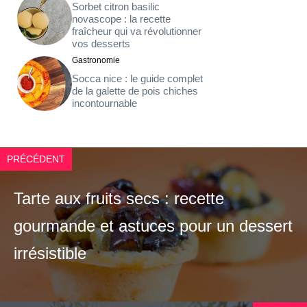
Sorbet citron basilic
novascope : la recette
fraîcheur qui va révolutionner
vos desserts
Gastronomie
Socca nice : le guide complet
de la galette de pois chiches
incontournable
PRÉCÉDENT
Tarte aux fruits secs : recette
gourmande et astuces pour un dessert
irrésistible