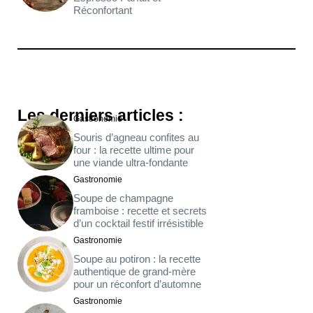
Réconfortant
Les derniers articles :
Gastronomie
Souris d’agneau confites au
four : la recette ultime pour
une viande ultra-fondante
Gastronomie
Soupe de champagne
framboise : recette et secrets
d’un cocktail festif irrésistible
Gastronomie
Soupe au potiron : la recette
authentique de grand-mère
pour un réconfort d’automne
Gastronomie