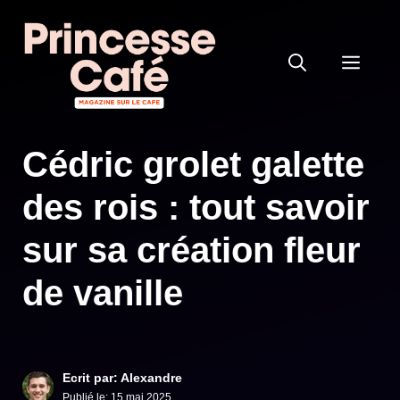
Aller
au
MEN
contenu
Cédric grolet galette
des rois : tout savoir
sur sa création fleur
de vanille
Ecrit par: Alexandre
Publié le:
15 mai 2025