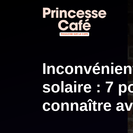
Aller
au
contenu
Inconvénient
solaire : 7 p
connaître av