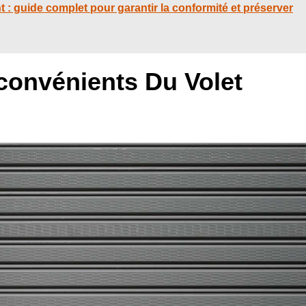
 : guide complet pour garantir la conformité et préserver
convénients Du Volet