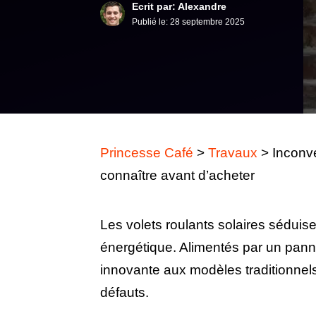
Ecrit par: Alexandre
Publié le:
28 septembre 2025
Princesse Café
>
Travaux
>
Inconvé
connaître avant d’acheter
Les volets roulants solaires séduis
énergétique. Alimentés par un panne
innovante aux modèles traditionne
défauts.