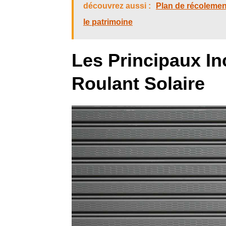
découvrez aussi :
Plan de récolement
le patrimoine
Les Principaux In
Roulant Solaire