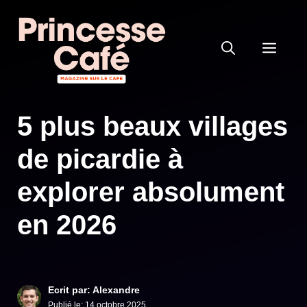
Aller
au
MEN
contenu
5 plus beaux villages
de picardie à
explorer absolument
en 2026
Ecrit par: Alexandre
Publié le:
14 octobre 2025