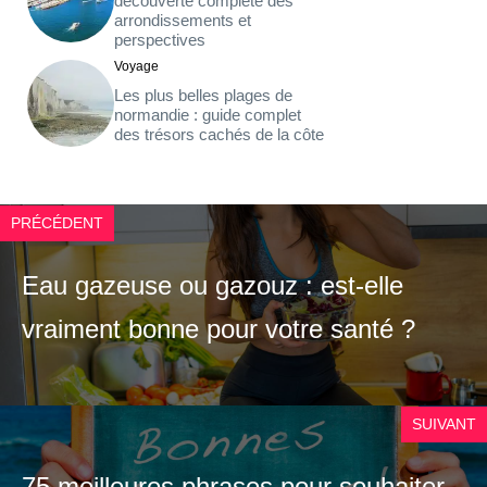
découverte complète des
arrondissements et
perspectives
Voyage
Les plus belles plages de
normandie : guide complet
des trésors cachés de la côte
PRÉCÉDENT
Eau gazeuse ou gazouz : est-elle
vraiment bonne pour votre santé ?
SUIVANT
75 meilleures phrases pour souhaiter